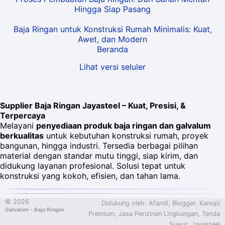
Hingga Siap Pasang
Baja Ringan untuk Konstruksi Rumah Minimalis: Kuat,
Awet, dan Modern
Beranda
Lihat versi seluler
Supplier Baja Ringan Jayasteel – Kuat, Presisi, &
Terpercaya
Melayani
penyediaan produk baja ringan dan galvalum
berkualitas
untuk kebutuhan konstruksi rumah, proyek
bangunan, hingga industri. Tersedia berbagai pilihan
material dengan standar mutu tinggi, siap kirim, dan
didukung layanan profesional. Solusi tepat untuk
konstruksi yang kokoh, efisien, dan tahan lama.
©
2026
Didukung oleh:
Afandi
,
Blogger
, Kanopi
Galvalum - Baja Ringan
Premium, Jasa Perizinan Lingkungan, Tenda
Suwur,
Jayasteel