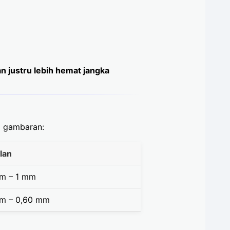
gan justru lebih hemat jangka
ai gambaran:
lan
m – 1 mm
m – 0,60 mm