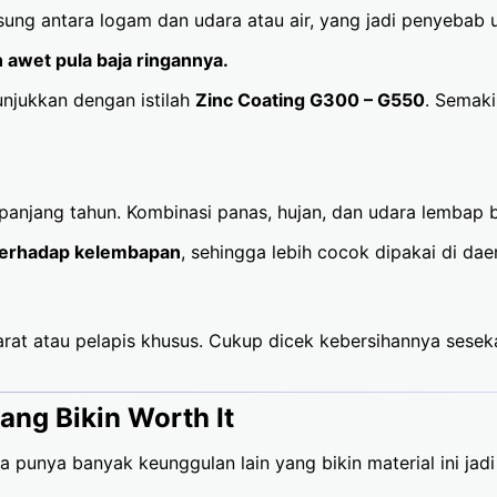
sung antara logam dan udara atau air, yang jadi penyebab 
 awet pula baja ringannya.
tunjukkan dengan istilah
Zinc Coating G300 – G550
. Semaki
anjang tahun. Kombinasi panas, hujan, dan udara lembap bi
n terhadap kelembapan
, sehingga lebih cocok dipakai di dae
arat atau pelapis khusus. Cukup dicek kebersihannya seseka
ang Bikin Worth It
ga punya banyak keunggulan lain yang bikin material ini jadi