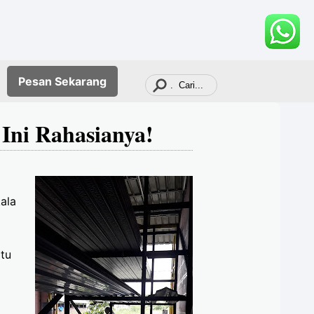
Pesan
Sekarang
Ini Rahasianya!
kala
itu