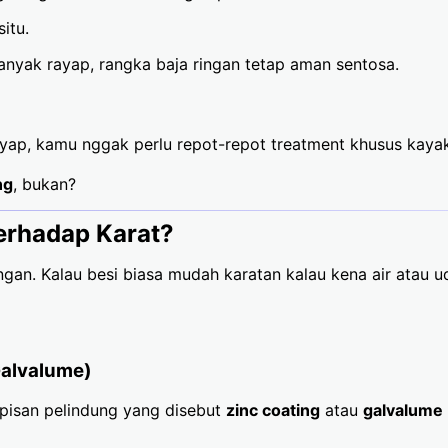
itu.
anyak rayap, rangka baja ringan tetap aman sentosa.
ap, kamu nggak perlu repot-repot treatment khusus kayak l
ng
, bukan?
erhadap Karat?
ringan. Kalau besi biasa mudah karatan kalau kena air atau
 Galvalume)
apisan pelindung yang disebut
zinc coating
atau
galvalume